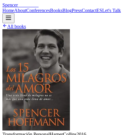
Spencer
Hoffmann
Home
About
Conferences
Books
Blog
Press
Contact
ES
Let's Talk
All books
Transformación Personal
HarperCollins
2016