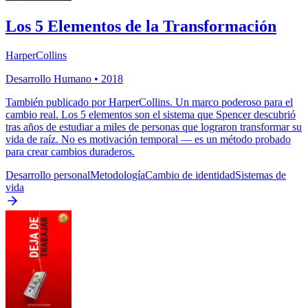
Los 5 Elementos de la Transformación
HarperCollins
Desarrollo Humano
•
2018
También publicado por HarperCollins. Un marco poderoso para el
cambio real. Los 5 elementos son el sistema que Spencer descubrió
tras años de estudiar a miles de personas que lograron transformar su
vida de raíz. No es motivación temporal — es un método probado
para crear cambios duraderos.
Desarrollo personal
Metodología
Cambio de identidad
Sistemas de
vida