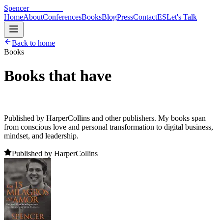
Spencer
Hoffmann
Home
About
Conferences
Books
Blog
Press
Contact
ES
Let's Talk
Back to home
Books
Books that have
transformed
thousands of lives.
Published by HarperCollins and other publishers. My books span
from conscious love and personal transformation to digital business,
mindset, and leadership.
Published by HarperCollins